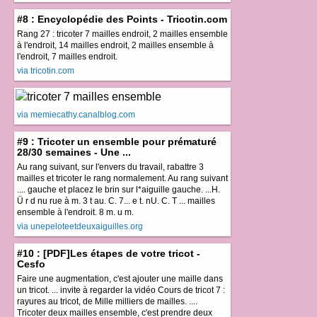
#8 : Encyclopédie des Points - Tricotin.com
Rang 27 : tricoter 7 mailles endroit, 2 mailles ensemble
à l'endroit, 14 mailles endroit, 2 mailles ensemble à
l'endroit, 7 mailles endroit.
via tricotin.com
via memiecathy.canalblog.com
#9 : Tricoter un ensemble pour prématuré
28/30 semaines - Une ...
Au rang suivant, sur l'envers du travail, rabattre 3
mailles et tricoter le rang normalement. Au rang suivant
.... gauche et placez le brin sur l*aiguille gauche. ...H.
Ü r d nu rue à m. 3 t au. C. 7... e t. nU. C. T ... mailles
ensemble à l'endroit. 8 m. u m.
via unepeloteetdeuxaiguilles.org
#10 : [PDF]Les étapes de votre tricot -
Cesfo
Faire une augmentation, c'est ajouter une maille dans
un tricot. ... invite à regarder la vidéo Cours de tricot 7 :
rayures au tricot, de Mille milliers de mailles. ....
Tricoter deux mailles ensemble, c'est prendre deux