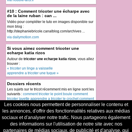
#10 : Comment tricoter une écharpe avec
de la laine ruban : can ...
Vidéo pour compléter le tuto en images disponible sur
mon blog :
http://stephaniebricole.canalblog.com/archives ...
via dailymotion.com
Si vous aimez comment tricoter une
echarpe katia rizos
Autour de
tricoter une echarpe katia rizos
, vous allez
trouver :
« tricoter un linge a vaisselle
apprendre a tricoter une tuque »
Dossiers récents
Les sujets sur le tricot récemment mis en ligne sont les
suivants :
comment tricoter le point boule
comment
tricoter layette
apprendre a tricoter le crochet
comment
tricoter la laine sensual
comment tricoter une pochette
Les cookies nous permettent de personnaliser le contenu et
les annonces, d'offrir des fonctionnalités relatives aux médias
Le meilleur du tricot
sociaux et d'analyser notre trafic. Nous partageons également
Le top du tricot, les sujets les plus demandés sont
des informations sur l'utilisation de notre site avec nos
comment tricoter la laine phildar tango
, suivis de près
par
comment tricoter laine tango phildar
,
apprendre a
partenaires de médias sociaux, de publicité et d'analyse, qui