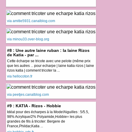
via amitie5931.canalblog.com
via minou33.over-blog.org
#8 : Une autre laine ruban : la laine Rizos
de Katia - par ...
Cette écharpe se tricote avec une pelote (même prix
que les autres ... pour echarpe | laine katia rizos | laine
rizos katia | comment tricoter la ...
via hellocoton.fr
via peetjes.canalblog.com
#9 : KATIA - Rizos - Hobbie
Idéal pour des écharpes à la Mode!Aiguilles : 5/5.5,
98% Acrylique/2% Polyamide,Hobbie= les plus
grandes de fils à tricoter: Bergere de
France,Phildar,Katia ...
via hobbie-arts.fr