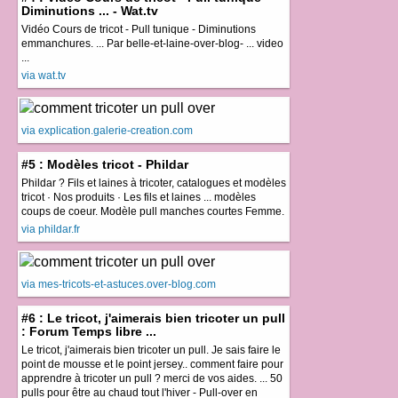
Diminutions ... - Wat.tv
Vidéo Cours de tricot - Pull tunique - Diminutions
emmanchures. ... Par belle-et-laine-over-blog- ... video
...
via wat.tv
via explication.galerie-creation.com
#5 : Modèles tricot - Phildar
Phildar ? Fils et laines à tricoter, catalogues et modèles
tricot · Nos produits · Les fils et laines ... modèles
coups de coeur. Modèle pull manches courtes Femme.
via phildar.fr
via mes-tricots-et-astuces.over-blog.com
#6 : Le tricot, j'aimerais bien tricoter un pull
: Forum Temps libre ...
Le tricot, j'aimerais bien tricoter un pull. Je sais faire le
point de mousse et le point jersey.. comment faire pour
apprendre à tricoter un pull ? merci de vos aides. ... 50
pulls pour être au chaud tout l'hiver - Pull-over en