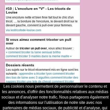
#10 : L'encolure en "V" - Les tricots de
Louise
Une encolure nette et bien finie fait tout le chic d'un
tricot. .... la bordure de l'encolure, le devant droit sur le
devant gauche, convient à pull-over pour femmes.
via lestricotsde-louise.com
Si vous aimez comment tricoter un pull
over
Autour de
tricoter un pull over
, vous allez trouver :
« comment tricoter la laine sensual brilho
comment tricoter 3 mailles dans la meme maille »
Dossiers récents
Les sujets sur le tricot récemment mis en ligne sont les
suivants :
apprendre a tricoter lyon
comment tricoter
des bas de laine avec 3 aiguilles
comment tricoter des
nappes
tricoter une tete de cheval
comment tricoter
echarpe a volant
Les cookies nous permettent de personnaliser le contenu et
les annonces, d'offrir des fonctionnalités relatives aux médias
Le meilleur du tricot
sociaux et d'analyser notre trafic. Nous partageons également
Le top du tricot, les sujets les plus demandés sont
des informations sur l'utilisation de notre site avec nos
comment tricoter la laine phildar tango
, suivis de près
par
comment tricoter laine tango phildar
,
apprendre a
partenaires de médias sociaux, de publicité et d'analyse, qui