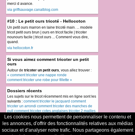
merci d avance.
via griffsauvage.canalblog.com
#10 : Le petit ours tricoté - Hellocoton
Un petit ours marron en laine tricoté main. ... modele
tricot petit ours brun | ours en tricot facile | tricoter
nounours facile | tricot ours ... Comment vous dire,
quand.
via hellocoton.fr
Si vous aimez comment tricoter un petit
ours
Autour de
tricoter un petit ours
, vous allez trouver :
« comment tricoter une nappe ronde
comment tricoter une robe pour fillette »
Dossiers récents
Les sujets sur le tricot récemment mis en ligne sont les
suivants :
comment tricoter le jacquard
comment
tricoter un arrondi
comment tricoter des manches de
pull
comment tricoter cotes anglaises
tricoter 2 mailles
ensemble envers
Les cookies nous permettent de personnaliser le contenu et
les annonces, d'offrir des fonctionnalités relatives aux médias
Le meilleur du tricot
sociaux et d'analyser notre trafic. Nous partageons également
Le top du tricot, les sujets les plus demandés sont