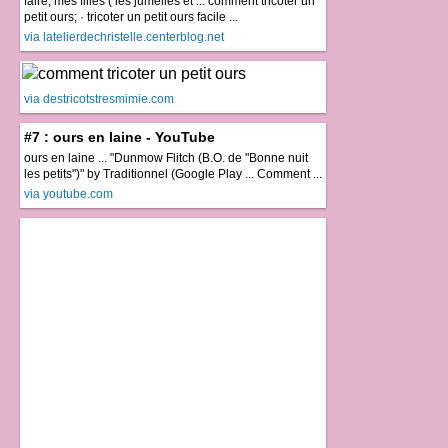
faire, mes filles ( les jumelles et ... comment tricoter un
petit ours; · tricoter un petit ours facile ...
via latelierdechristelle.centerblog.net
via destricotstresmimie.com
#7 : ours en laine - YouTube
ours en laine ... "Dunmow Flitch (B.O. de "Bonne nuit
les petits")" by Traditionnel (Google Play ... Comment ...
via youtube.com