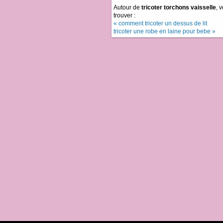
Autour de
tricoter torchons vaisselle
, 
trouver :
« comment tricoter un dessus de lit
tricoter une robe en laine pour bebe »