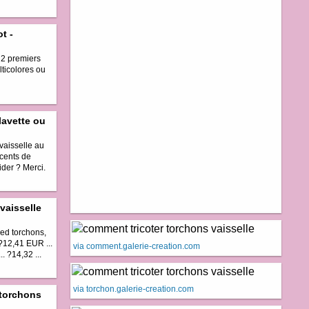
t -
 2 premiers
ticolores ou
lavette ou
vaisselle au
écents de
der ? Merci.
vaisselle
Red torchons,
?12,41 EUR ...
via comment.galerie-creation.com
. ?14,32 ...
via torchon.galerie-creation.com
 torchons