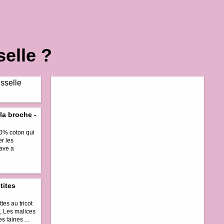
elle ?
 la broche -
00% coton qui
er les
eave a
tites
tes au tricot
le, Les malices
s laines ...