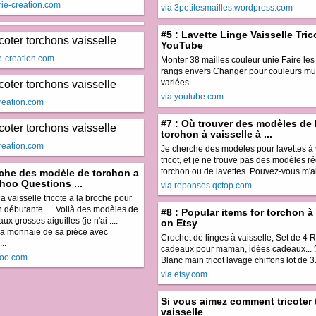
ie-creation.com
via 3petitesmailles.wordpress.com
#5 : Lavette Linge Vaisselle Trico
YouTube
ie-creation.com
Monter 38 mailles couleur unie Faire les
rangs envers Changer pour couleurs mul
variées.
via youtube.com
-creation.com
#7 : Où trouver des modèles de 
torchon à vaisselle à ...
-creation.com
Je cherche des modèles pour lavettes à 
tricot, et je ne trouve pas des modèles r
torchon ou de lavettes. Pouvez-vous m'ai
erche des modèle de torchon a
ahoo Questions ...
via reponses.qctop.com
a vaisselle tricote a la broche pour
 débutante. ... Voilà des modèles de
#8 : Popular items for torchon à 
aux grosses aiguilles (je n'ai ....
on Etsy
a monnaie de sa pièce avec
Crochet de linges à vaisselle, Set de 4 
..
cadeaux pour maman, idées cadeaux... 
hoo.com
Blanc main tricot lavage chiffons lot de 3..
via etsy.com
Si vous aimez comment tricoter
vaisselle