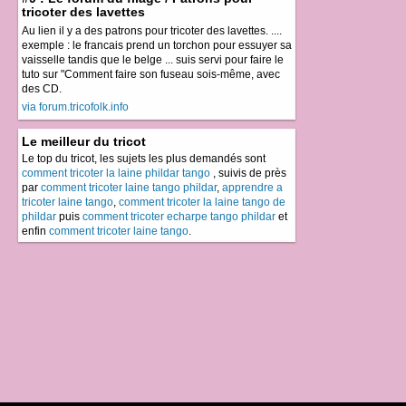
tricoter des lavettes
Au lien il y a des patrons pour tricoter des lavettes. ....
exemple : le francais prend un torchon pour essuyer sa
vaisselle tandis que le belge ... suis servi pour faire le
tuto sur "Comment faire son fuseau sois-même, avec
des CD.
via forum.tricofolk.info
Le meilleur du tricot
Le top du tricot, les sujets les plus demandés sont
comment tricoter la laine phildar tango
, suivis de près
par
comment tricoter laine tango phildar
,
apprendre a
tricoter laine tango
,
comment tricoter la laine tango de
phildar
puis
comment tricoter echarpe tango phildar
et
enfin
comment tricoter laine tango
.