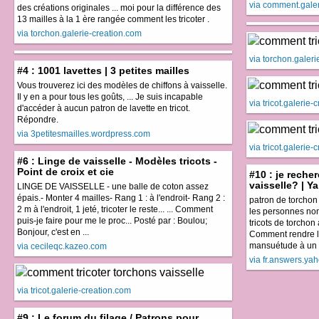
via comment.galer
des créations originales ... moi pour la différence des
13 mailles à la 1 ère rangée comment les tricoter .
via torchon.galerie-creation.com
via torchon.galer
#4 : 1001 lavettes | 3 petites mailles
Vous trouverez ici des modèles de chiffons à vaisselle.
Il y en a pour tous les goûts, ... Je suis incapable
via tricot.galerie
d'accéder à aucun patron de lavette en tricot.
Répondre.
via 3petitesmailles.wordpress.com
via tricot.galerie
#6 : Linge de vaisselle - Modèles tricots -
Point de croix et cie
#10 : je rech
vaisselle? | Y
LINGE DE VAISSELLE - une balle de coton assez
épais.- Monter 4 mailles- Rang 1 : à l'endroit- Rang 2 :
patron de torchon 
2 m à l'endroit, 1 jeté, tricoter le reste... ... Comment
les personnes non
puis-je faire pour me le proc... Posté par : Boulou;
tricots de torchon 
Bonjour, c'est en ...
Comment rendre l
mansuétude à un .
via cecileqc.kazeo.com
via fr.answers.ya
via tricot.galerie-creation.com
#9 : Le forum du filage / Patrons pour