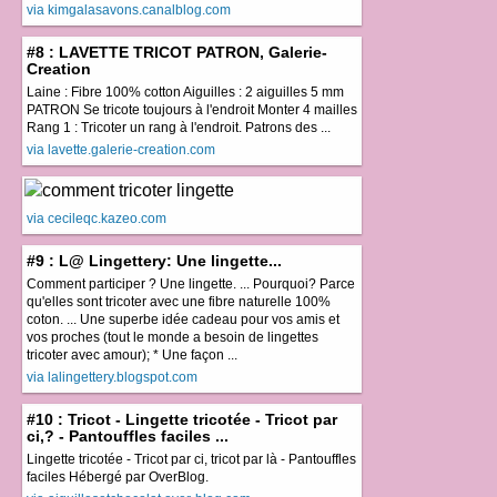
via kimgalasavons.canalblog.com
#8 : LAVETTE TRICOT PATRON, Galerie-
Creation
Laine : Fibre 100% cotton Aiguilles : 2 aiguilles 5 mm
PATRON Se tricote toujours à l'endroit Monter 4 mailles
Rang 1 : Tricoter un rang à l'endroit. Patrons des ...
via lavette.galerie-creation.com
via cecileqc.kazeo.com
#9 : L@ Lingettery: Une lingette...
Comment participer ? Une lingette. ... Pourquoi? Parce
qu'elles sont tricoter avec une fibre naturelle 100%
coton. ... Une superbe idée cadeau pour vos amis et
vos proches (tout le monde a besoin de lingettes
tricoter avec amour); * Une façon ...
via lalingettery.blogspot.com
#10 : Tricot - Lingette tricotée - Tricot par
ci,? - Pantouffles faciles ...
Lingette tricotée - Tricot par ci, tricot par là - Pantouffles
faciles Hébergé par OverBlog.