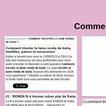
Comment
comment-tricoter.fr
»
COMMENT TRICOTER LA LAINE RONDA
DE KATIA ?
Comment tricoter la laine ronda de katia,
modèles, patron et ressources
Kylian a dressé pour vous le 13/08/2015 à 23h13 la
liste des ressources les plus pertinentes pour vous
aider à tricoter et répondre à votre question
comment
tricoter la laine ronda de katia
. Le sujet
tricoter la
laine ronda de katia
, toujours très demandé en 2026
vous passionne ? Modèle ou patron de tricot, trouvez
ici toute l'aide pour vous permettre de bien tricoter.
#1 : RONDA fil à tricoter ruban plat de Katia
Le fil à tricoter ruban plat avec liseré RONDA de Katia
est utilisé pour le tricot d'hiver ... Découvrez ici