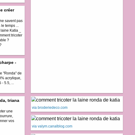
de créer
 ne savent pas
 le temps ...
laine Katia _
mment tricoter
uble ?
?
écharpe -
ne "Ronda" de
8% acrylique,
- 5.5, ...
da, triana
via broderiedeco.com
coter une
fourrure,
onner vos
via valym.canalblog.com