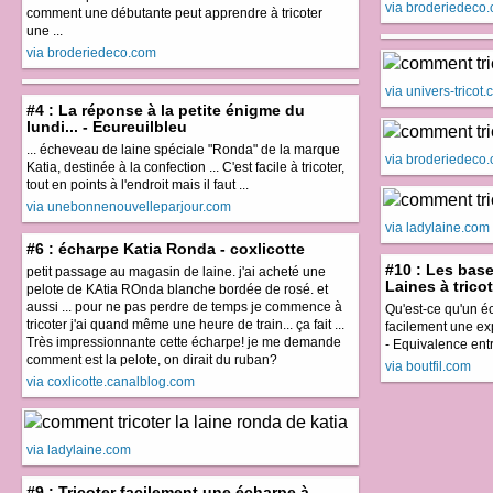
via broderiedeco
comment une débutante peut apprendre à tricoter
une ...
via broderiedeco.com
via univers-tricot
#4 : La réponse à la petite énigme du
lundi... - Ecureuilbleu
... écheveau de laine spéciale "Ronda" de la marque
via broderiedeco
Katia, destinée à la confection ... C'est facile à tricoter,
tout en points à l'endroit mais il faut ...
via unebonnenouvelleparjour.com
via ladylaine.com
#6 : écharpe Katia Ronda - coxlicotte
#10 : Les base
petit passage au magasin de laine. j'ai acheté une
Laines à tricote
pelote de KAtia ROnda blanche bordée de rosé. et
aussi ... pour ne pas perdre de temps je commence à
Qu'est-ce qu'un éc
tricoter j'ai quand même une heure de train... ça fait ...
facilement une exp
Très impressionnante cette écharpe! je me demande
- Equivalence entre 
comment est la pelote, on dirait du ruban?
via boutfil.com
via coxlicotte.canalblog.com
via ladylaine.com
#9 : Tricoter facilement une écharpe à