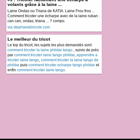
volants grâce à la laine ...
Laine Ondas ou Triana de KATIA. Laine Frou frou ...
Comment tricoter une écharpe avec de la laine ruban :
can can, ondas, triana ... ? compo.
via stephaniebricole.com
Le meilleur du tricot
Le top du tricot, les sujets les plus demandés sont
comment tricoter la laine phildar tango
, suivis de près
par
comment tricoter laine tango phildar
,
apprendre a
tricoter laine tango
,
comment tricoter la laine tango de
phildar
puis
comment tricoter echarpe tango phildar
et
enfin
comment tricoter laine tango
.