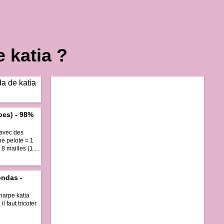
 katia ?
pes) - 98%
 avec des
ne pelote = 1
 mailles (1 ...
ondas -
harpe katia
 faut tricoter