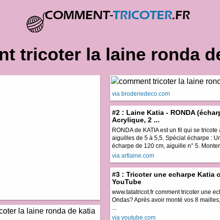
 tricoter la laine ronda de
via broderiedeco.com
#2 : Laine Katia - RONDA (échar
Acrylique, 2 ...
RONDA de KATIA est un fil qui se tricote
aiguilles de 5 à 5,5. Spécial écharpe : U
écharpe de 120 cm, aiguille n° 5. Monter 8
via artlaine.com
#3 : Tricoter une echarpe Katia 
YouTube
www.tatatricot.fr comment tricoter une ec
Ondas? Après avoir monté vos 8 mailles, il
...
via youtube.com