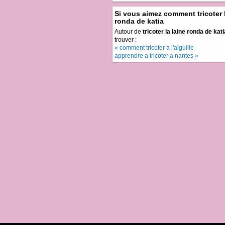
Si vous aimez comment tricoter l
ronda de katia
Autour de
tricoter la laine ronda de kati
trouver :
« comment tricoter a l'aiguille
apprendre a tricoter a nantes »