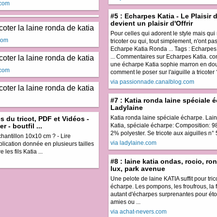
.com
#5 : Echarpes Katia - Le Plaisir 
devient un plaisir d'Offrir
Pour celles qui adorent le style mais qui
.com
tricoter ou qui, tout simplement, n'ont pas
Echarpe Katia Ronda ... Tags : Echarpes 
... Commentaires sur Echarpes Katia. co
une écharpe Katia sophie marron en do
.com
comment le poser sur l'aiguille a tricoter 
via passionnade.canalblog.com
#7 : Katia ronda laine spéciale 
Ladylaine
Katia ronda laine spéciale écharpe. Lai
s du tricot, PDF et Vidéos -
r - boutfil ...
Katia, spéciale écharpe: Composition: 9
2% polyester. Se tricote aux aiguilles n° 5 
hantillon 10x10 cm ? - Lire
via ladylaine.com
lication donnée en plusieurs tailles
les fils Katia ...
#8 : laine katia ondas, rocio, ron
lux, park avenue
Une pelote de laine KATIA suffit pour tri
écharpe. Les pompons, les froufrous, la 
autant d'écharpes surprenantes pour ét
amies ou ...
via achat-nevers.com