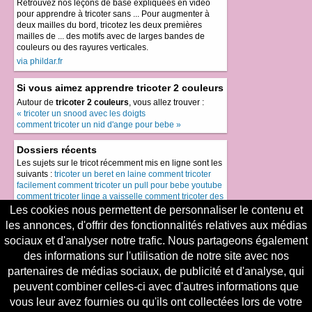
Retrouvez nos leçons de base expliquées en vidéo
pour apprendre à tricoter sans ... Pour augmenter à
deux mailles du bord, tricotez les deux premières
mailles de ... des motifs avec de larges bandes de
couleurs ou des rayures verticales.
via phildar.fr
Si vous aimez apprendre tricoter 2 couleurs
Autour de
tricoter 2 couleurs
, vous allez trouver :
« tricoter un snood avec les doigts
comment tricoter un nid d'ange pour bebe »
Dossiers récents
Les sujets sur le tricot récemment mis en ligne sont les
suivants :
tricoter un beret en laine
comment tricoter
facilement
comment tricoter un pull pour bebe youtube
comment tricoter linge a vaisselle
comment tricoter des
rayures verticales
Les cookies nous permettent de personnaliser le contenu et
les annonces, d'offrir des fonctionnalités relatives aux médias
Le meilleur du tricot
sociaux et d'analyser notre trafic. Nous partageons également
Le top du tricot, les sujets les plus demandés sont
des informations sur l'utilisation de notre site avec nos
comment tricoter la laine phildar tango
, suivis de près
par
comment tricoter laine tango phildar
,
apprendre a
partenaires de médias sociaux, de publicité et d'analyse, qui
tricoter laine tango
,
comment tricoter la laine tango de
peuvent combiner celles-ci avec d'autres informations que
phildar
puis
comment tricoter echarpe tango phildar
et
vous leur avez fournies ou qu'ils ont collectées lors de votre
enfin
comment tricoter laine tango
.