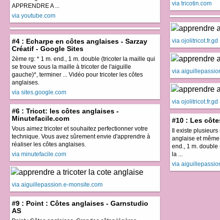
via tricotin.com
APPRENDRE A ...
via youtube.com
#4 : Echarpe en côtes anglaises - Sarzay
via ojolitricot.fr.gd
Créatif - Google Sites
2ème rg: * 1 m. end., 1 m. double (tricoter la maille qui
se trouve sous la maille à tricoter de l'aiguille
via aiguillepassi
gauche)*, terminer ... Vidéo pour tricoter les côtes
anglaises.
via sites.google.com
via ojolitricot.fr.gd
#6 : Tricot: les côtes anglaises -
Minutefacile.com
#10 : Les côte
Vous aimez tricoter et souhaitez perfectionner votre
Il existe plusieurs
technique. Vous avez sûrement envie d'apprendre à
anglaise et même l
réaliser les côtes anglaises.
end., 1 m. double 
via minutefacile.com
la ...
via aiguillepassi
via aiguillepassion.e-monsite.com
#9 : Point : Côtes anglaises - Garnstudio
AS