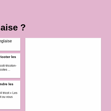
laise ?
ricoter les
coti-tricoton-
cotes ...
ndre les
l tricot « Les
ot ou vous