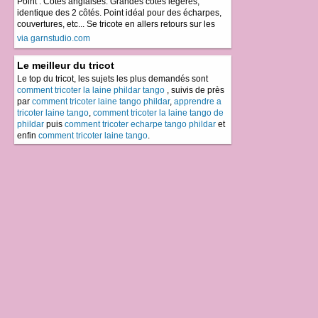
Point : Côtes anglaises. Grandes côtes légères,
identique des 2 côtés. Point idéal pour des écharpes,
couvertures, etc... Se tricote en allers retours sur les
via garnstudio.com
Le meilleur du tricot
Le top du tricot, les sujets les plus demandés sont
comment tricoter la laine phildar tango
, suivis de près
par
comment tricoter laine tango phildar
,
apprendre a
tricoter laine tango
,
comment tricoter la laine tango de
phildar
puis
comment tricoter echarpe tango phildar
et
enfin
comment tricoter laine tango
.