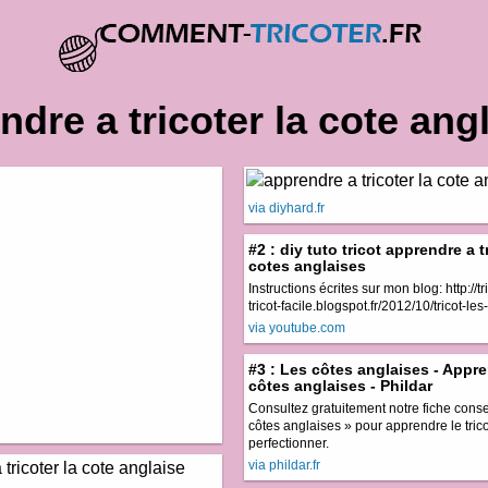
dre a tricoter la cote ang
via diyhard.fr
#2 : diy tuto tricot apprendre a t
cotes anglaises
Instructions écrites sur mon blog: http://tri
tricot-facile.blogspot.fr/2012/10/tricot-les-
via youtube.com
#3 : Les côtes anglaises - Appre
côtes anglaises - Phildar
Consultez gratuitement notre fiche consei
côtes anglaises » pour apprendre le tric
perfectionner.
via phildar.fr