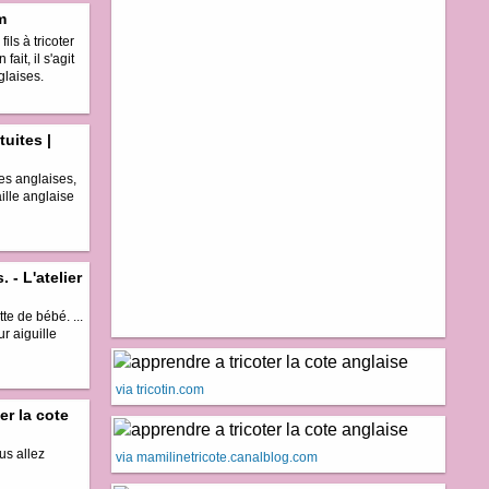
m
ls à tricoter
fait, il s'agit
glaises.
tuites |
tes anglaises,
aille anglaise
 - L'atelier
te de bébé. ...
r aiguille
via tricotin.com
er la cote
ous allez
via mamilinetricote.canalblog.com