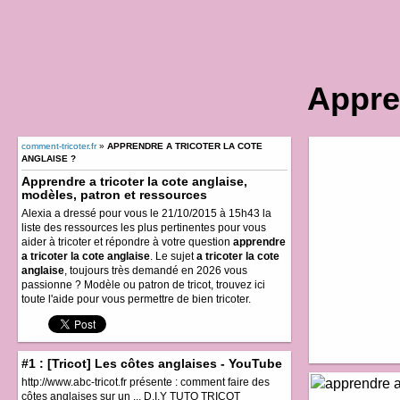
Appren
comment-tricoter.fr
»
APPRENDRE A TRICOTER LA COTE
ANGLAISE ?
Apprendre a tricoter la cote anglaise,
modèles, patron et ressources
Alexia a dressé pour vous le 21/10/2015 à 15h43 la
liste des ressources les plus pertinentes pour vous
aider à tricoter et répondre à votre question
apprendre
a tricoter la cote anglaise
. Le sujet
a tricoter la cote
anglaise
, toujours très demandé en 2026 vous
passionne ? Modèle ou patron de tricot, trouvez ici
toute l'aide pour vous permettre de bien tricoter.
#1 : [Tricot] Les côtes anglaises - YouTube
http://www.abc-tricot.fr présente : comment faire des
côtes anglaises sur un ... D.I.Y TUTO TRICOT