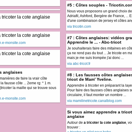
#5 : Côtes souples - Tricotin.co
Nous vous proposons un grand choix de fi
Adriafil, Ashford, Bergère de France, ... En 
d'une combinaison de jersey et côtes an
via tricotin.com
#7 : Côtes anglaises: vidéos gra
Apprendre le ... - Abc-tricot
on.e-monsite.com
Je souhaiterais faire des mitaines en cô
ça ne rend pas du tout ... Je tricote en m
mais je me suis trompée j'ai donc ...
via abc-tricot.fr
s anglaises
#8 : Les fausses côtes anglaises.
 manières de faire la vrair côte
tricot de Mam' Yveline.
a fausse côte ... 2eme rg: * 1 m.
Apprendre à tricoter en préparant la layet
(tricoter la maille qui se trouve sous
Pour faire des fausses côtes anglaises su
circulaire, il faut monter un nombre ...
on.e-monsite.com
via mamilinetricote.canalblog.com
Si vous aimez apprendre a tricot
anglaise
Autour de
a tricoter la cote anglaise
, v
trouver :